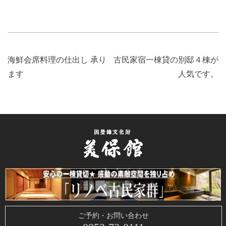
過
次
海鮮会席料理の仕出し 承り
古民家宿一棟貸の別邸４棟が
去
の
ます
人気です。
の
投
投
稿:
稿:
ご予約・お問い合わせ