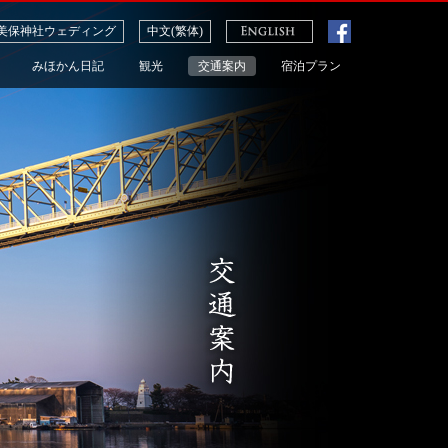
美保神社ウェディング
中文(繁体)
みほかん日記
観光
交通案内
宿泊プラン