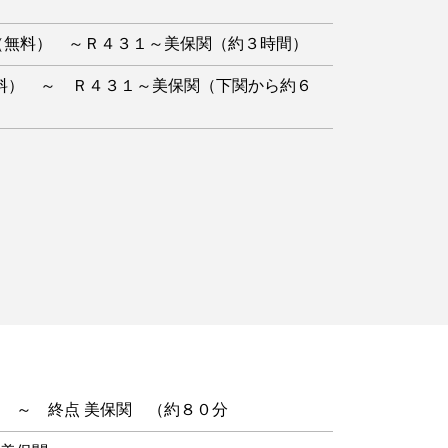
（無料） ～Ｒ４３１～美保関（約３時間）
料） ～ Ｒ４３１～美保関（下関から約６
 ～ 終点 美保関 （約８０分