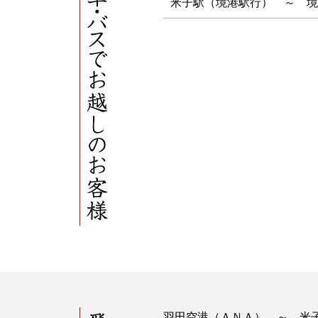
米子駅（境港駅行） ～ 境
飛行機でお越しのお客様
羽田空港（ＡＮＡ） ～ 米