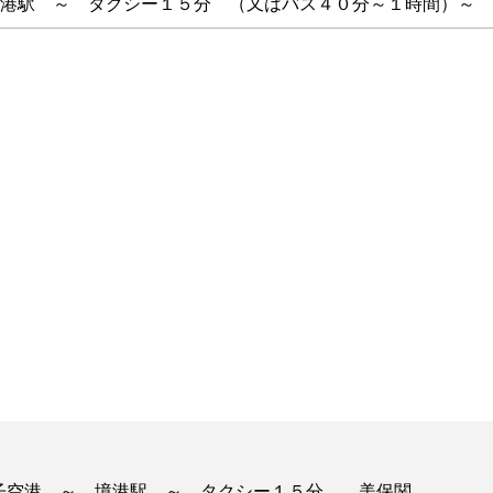
港駅 ～ タクシー１５分 （又はバス４０分～１時間）～ 
子空港 ～ 境港駅 ～ タクシー１５分 美保関