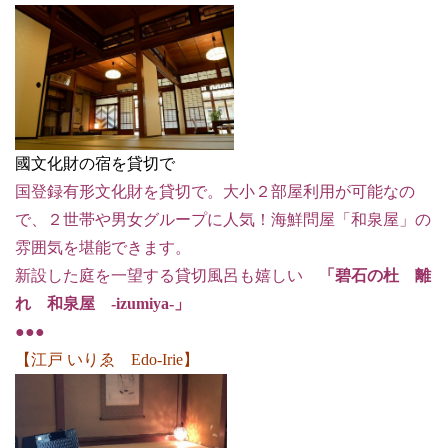
國文化財の宿を貸切で
国登録有形文化財を貸切で。大小２部屋利用が可能なの
で、２世帯や男女グループに人気！海鮮問屋「和泉屋」の
雰囲気を堪能できます。
新設した庭を一望する貸切風呂も嬉しい
「碧石の杜 離
れ 和泉屋 -izumiya-
」
●●●
【江戸 いりゑ Edo-Irie】