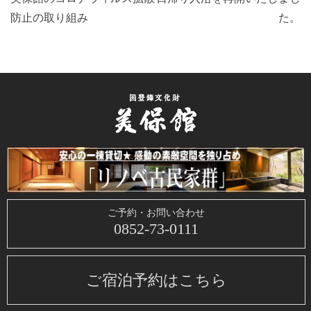
去
の
防止の取り組み
た。
の
投
投
稿:
稿:
ご予約・お問い合わせ
0852-73-0111
ご宿泊予約はこちら