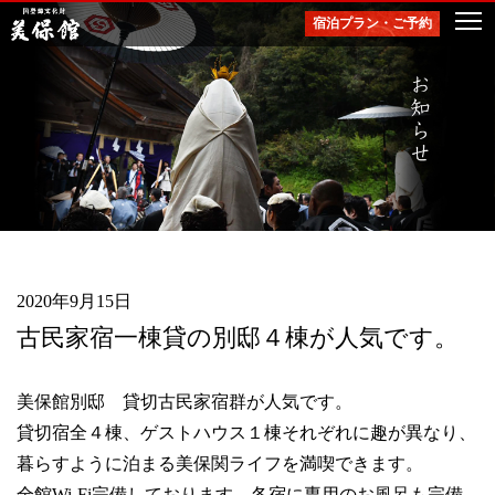
宿泊プラン・ご予約
togg
navi
2020年9月15日
古民家宿一棟貸の別邸４棟が人気です。
美保館別邸 貸切古民家宿群が人気です。
貸切宿全４棟、ゲストハウス１棟それぞれに趣が異なり、
暮らすように泊まる美保関ライフを満喫できます。
全館Wi-Fi完備しております。各宿に専用のお風呂も完備