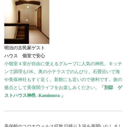
明治の古民家ゲスト
ハウス 個室で安心
小個室４室が自由に使えるグループに人気の神邑。キッチ
ンで調理もOK。奥の小テラスでのんびり。石畳沿いで海
や美保神社もすぐ近く。新館にも近いので便利です。旅の
拠点として美保関ライフをお楽しみください。
「別邸 ゲ
ストハウス神邑 -Kamimura-」
過
次
美保館のコロナウィルス拡散
日帰り入浴を再開いたしまし