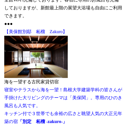
しておりますが、新館最上階の展望大浴場も自由にご利用
できます。
●●●
【美保館別邸 柘榴 Zakuro】
海を一望する古民家貸切宿
寝室やテラスから海を一望！島根大学建築学科の皆さんが
手掛けた大リビングのテーマは「美保関」。専用のひのき
風呂も人気です。
キッチン付で３世帯でも余裕の広さと眺望人気の大正元年
築の宿
「別定 柘榴 -zakuro-」