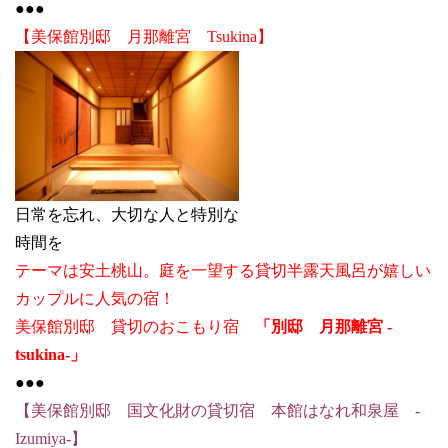
●●●
【美保館別邸 月那離宮 Tsukina】
日常を忘れ、大切な人と特別な
時間を
テーマは安土桃山。庭を一望する貸切半露天風呂が嬉しい
カップルに人気の宿！
美保館別邸 貸切のおこもり宿
「別邸 月那離宮 -
tsukina-」
●●●
【美保館別邸 国文化財の貸切宿 本館はなれ和泉屋 -
Izumiya-】