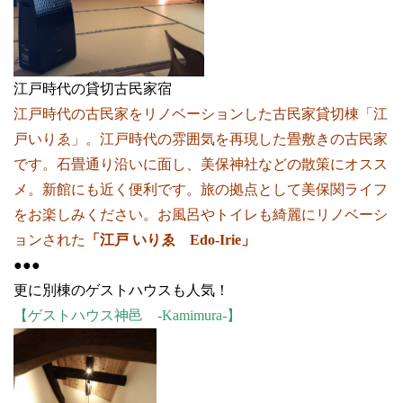
江戸時代の貸切古民家宿
江戸時代の古民家をリノベーションした古民家貸切棟「江
戸いりゑ」。江戸時代の雰囲気を再現した畳敷きの古民家
です。石畳通り沿いに面し、美保神社などの散策にオスス
メ。新館にも近く便利です。旅の拠点として美保関ライフ
をお楽しみください。お風呂やトイレも綺麗にリノベーシ
ョンされた
「江戸 いりゑ Edo-Irie」
●●●
更に別棟のゲストハウスも人気！
【ゲストハウス神邑 -Kamimura-】