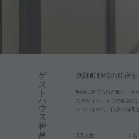
ゲストハウス神邑 KAMIMURA
漁師町独特の船宿
明治に建てられた船宿・神
なデザイン、４つの個室に
っているので、自分の時間
収容人数
２名